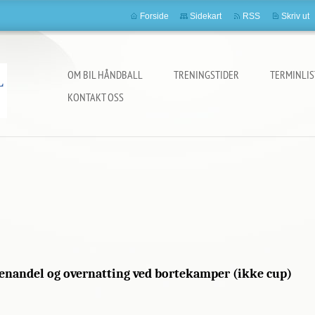
Forside
Sidekart
RSS
Skriv ut
OM BIL HÅNDBALL
TRENINGSTIDER
TERMINLIS
KONTAKT OSS
egenandel og overnatting ved bortekamper (ikke cup)