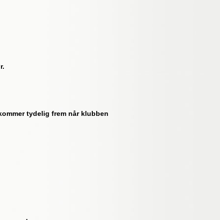
r.
t kommer tydelig frem når klubben