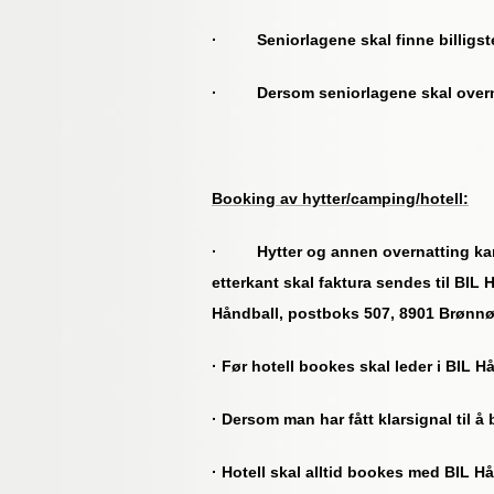
· Seniorlagene skal finne billigste 
· Dersom seniorlagene skal overnatte
Booking av hytter/camping/hotell:
· Hytter og annen overnatting kan b
etterkant skal faktura sendes til BIL
Håndball, postboks 507, 8901 Brønn
· Før hotell bookes skal leder i BIL H
· Dersom man har fått klarsignal til å
· Hotell skal alltid bookes med BIL 