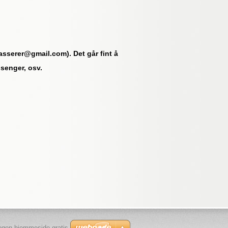
asserer@gmail.com). Det går fint å
ssenger, osv.
egen hjemmeside gratis