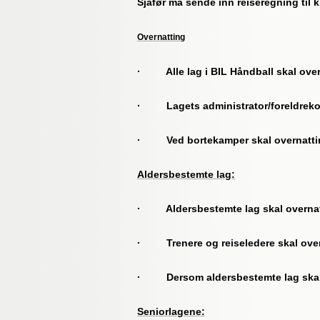
Sjåfør må sende inn reiseregning til k
Overnatting
· Alle lag i BIL Håndball skal overn
· Lagets administrator/foreldrekont
· Ved bortekamper skal overnatting 
Aldersbestemte lag:
· Aldersbestemte lag skal overnat
· Trenere og reiseledere skal ove
· Dersom aldersbestemte lag skal ov
Seniorlagene: