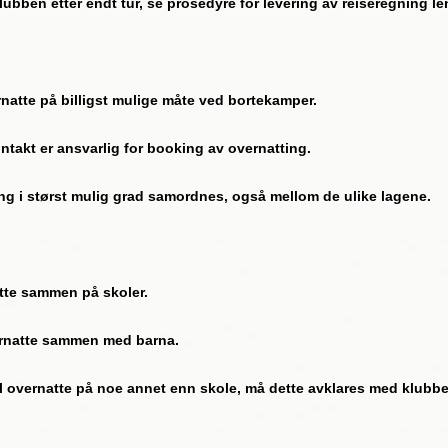
lubben etter endt tur, se prosedyre for levering av reiseregning l
atte på billigst mulige måte ved bortekamper.
akt er ansvarlig for booking av overnatting.
i størst mulig grad samordnes, også mellom de ulike lagene.
te sammen på skoler.
rnatte sammen med barna.
ernatte på noe annet enn skole, må dette avklares med klubbens 