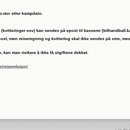
etter kampdato.
to uker
kvitteringer osv) kan sendes på epost til kasserer (bilhandball.k
post, men reiseregning og kvittering skal ikke sendes på sms, me
e, kan man risikere å ikke få utgiftene dekket.
e/reiserefusjon/
Lag din 